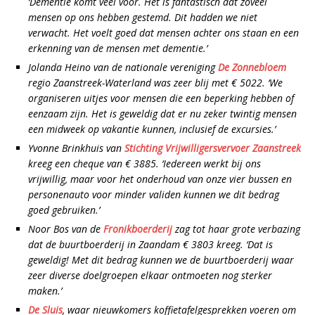
‘Dementie komt veel voor. Het is fantastisch dat zoveel
mensen op ons hebben gestemd. Dit hadden we niet
verwacht. Het voelt goed dat mensen achter ons staan en een
erkenning van de mensen met dementie.’
Jolanda Heino van de nationale vereniging
De Zonnebloem
regio Zaanstreek-Waterland was zeer blij met € 5022. ‘We
organiseren uitjes voor mensen die een beperking hebben of
eenzaam zijn. Het is geweldig dat er nu zeker twintig mensen
een midweek op vakantie kunnen, inclusief de excursies.’
Yvonne Brinkhuis van
Stichting Vrijwilligersvervoer Zaanstreek
kreeg een cheque van € 3885. ‘Iedereen werkt bij ons
vrijwillig, maar voor het onderhoud van onze vier bussen en
personenauto voor minder validen kunnen we dit bedrag
goed gebruiken.’
Noor Bos van de
Fronikboerderij
zag tot haar grote verbazing
dat de buurtboerderij in Zaandam € 3803 kreeg. ‘Dat is
geweldig! Met dit bedrag kunnen we de buurtboerderij waar
zeer diverse doelgroepen elkaar ontmoeten nog sterker
maken.’
De Sluis
, waar nieuwkomers koffietafelgesprekken voeren om