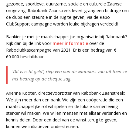
gezonde, sportieve, duurzame, sociale en culturele Zaanse
omgeving. Rabobank Zaanstreek levert graag een bijdrage om
de clubs een steuntje in de rug te geven, via de Rabo
ClubSupport campagne worden leuke bijdragen verdeeld!
Bankier je met je maatschappelijke organisatie bij Rabobank?
Kijk dan bij de link voor
meer informatie
over de
Raboclubkascampagne van 2021. Er is een bedrag van €
60.000 beschikbaar.
‘Dit is echt geld’, riep een van de winnaars van uit toen ze
het bedrag op de cheque zag.
Ariënne Kooter, directievoorzitter van Rabobank Zaanstreek:
‘We zijn meer dan een bank. We zijn een coöperatie die een
maatschappelijke rol wil spelen en de lokale samenleving
sterker wil maken. We willen mensen met elkaar verbinden en
kennis delen. Door een deel van de winst terug te geven,
kunnen we initiatieven ondersteunen.