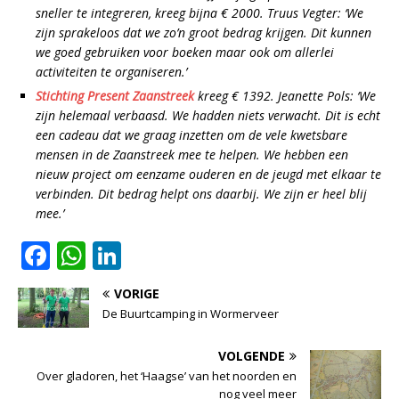
sneller te integreren, kreeg bijna € 2000. Truus Vegter: ‘We
zijn sprakeloos dat we zo’n groot bedrag krijgen. Dit kunnen
we goed gebruiken voor boeken maar ook om allerlei
activiteiten te organiseren.’
Stichting Present Zaanstreek
kreeg € 1392. Jeanette Pols: ‘We
zijn helemaal verbaasd. We hadden niets verwacht. Dit is echt
een cadeau dat we graag inzetten om de vele kwetsbare
mensen in de Zaanstreek mee te helpen. We hebben een
nieuw project om eenzame ouderen en de jeugd met elkaar te
verbinden. Dit bedrag helpt ons daarbij. We zijn er heel blij
mee.’
F
W
Li
a
h
n
VORIGE
c
at
k
De Buurtcamping in Wormerveer
e
s
e
VOLGENDE
b
A
dI
Over gladoren, het ‘Haagse’ van het noorden en
o
p
n
nog veel meer