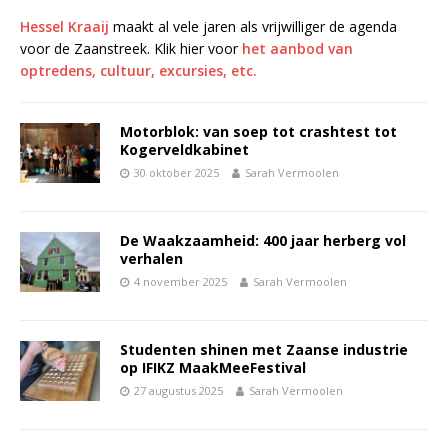
Hessel Kraaij
maakt al vele jaren als vrijwilliger de agenda
voor de Zaanstreek. Klik hier voor
het aanbod van
optredens, cultuur, excursies, etc.
Motorblok: van soep tot crashtest tot
Kogerveldkabinet
30 oktober 2025
Sarah Vermoolen
De Waakzaamheid: 400 jaar herberg vol
verhalen
4 november 2025
Sarah Vermoolen
Studenten shinen met Zaanse industrie
op IFIKZ MaakMeeFestival
27 augustus 2025
Sarah Vermoolen