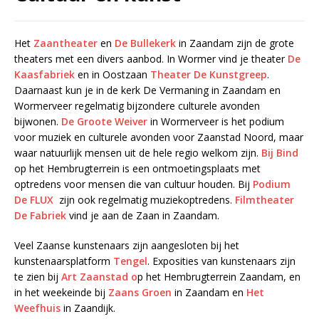
Het
Zaantheater
en
De Bullekerk
in Zaandam zijn de grote
theaters met een divers aanbod. In Wormer vind je theater
De
Kaasfabriek
en in Oostzaan
Theater De Kunstgreep
.
Daarnaast kun je in de kerk De Vermaning in Zaandam en
Wormerveer regelmatig bijzondere culturele avonden
bijwonen.
De Groote Weiver
in Wormerveer is het podium
voor muziek en culturele avonden voor Zaanstad Noord, maar
waar natuurlijk mensen uit de hele regio welkom zijn.
Bij Bind
op het Hembrugterrein is een ontmoetingsplaats met
optredens voor mensen die van cultuur houden. Bij
Podium
De FLUX
zijn ook regelmatig muziekoptredens.
Filmtheater
De Fabriek
vind je aan de Zaan in Zaandam.
Veel Zaanse kunstenaars zijn aangesloten bij het
kunstenaarsplatform
Tengel
. Exposities van kunstenaars zijn
te zien bij
Art Zaanstad o
p het Hembrugterrein Zaandam, en
in het weekeinde bij
Zaans Groen
in Zaandam en
Het
Weefhuis
in Zaandijk.