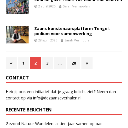
2 april 2025
Sarah Vermoolen
Zaans kunstenaarsplatform Tengel:
podium voor samenwerking
28 april 2025
Sarah Vermoolen
«
1
2
3
…
20
»
CONTACT
Heb jij ook een initiatief dat je graag belicht ziet? Neem dan
contact op via info@dezaanseverhalen.nl
RECENTE BERICHTEN
Gezond Natuur Wandelen: al tien jaar samen op pad