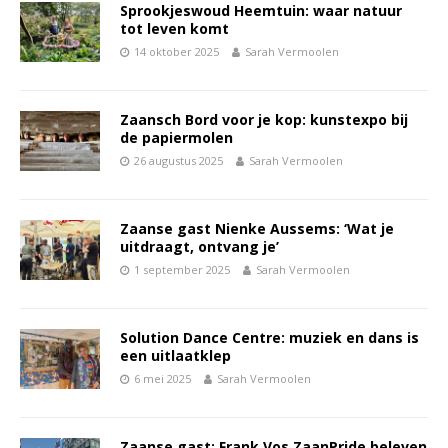
Sprookjeswoud Heemtuin: waar natuur
tot leven komt
14 oktober 2025
Sarah Vermoolen
Zaansch Bord voor je kop: kunstexpo bij
de papiermolen
26 augustus 2025
Sarah Vermoolen
Zaanse gast Nienke Aussems: ‘Wat je
uitdraagt, ontvang je’
1 september 2025
Sarah Vermoolen
Solution Dance Centre: muziek en dans is
een uitlaatklep
6 mei 2025
Sarah Vermoolen
Zaanse gast: Frank Vos ZaanPride beleven