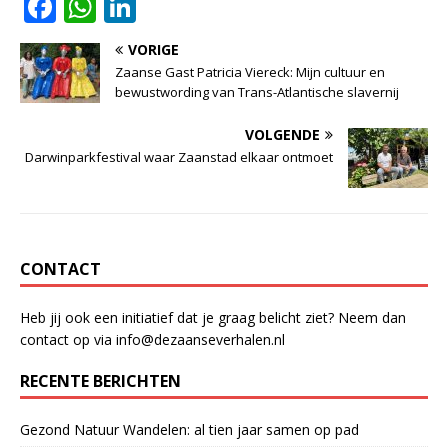
F
W
Li
a
h
n
VORIGE
c
at
k
Zaanse Gast Patricia Viereck: Mijn cultuur en
e
s
e
bewustwording van Trans-Atlantische slavernij
b
A
dI
VOLGENDE
o
p
n
Darwinparkfestival waar Zaanstad elkaar ontmoet
o
p
k
CONTACT
Heb jij ook een initiatief dat je graag belicht ziet? Neem dan
contact op via info@dezaanseverhalen.nl
RECENTE BERICHTEN
Gezond Natuur Wandelen: al tien jaar samen op pad