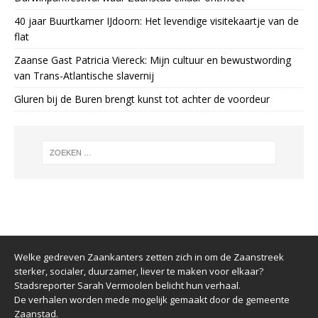
40 jaar Buurtkamer IJdoorn: Het levendige visitekaartje van de
flat
Zaanse Gast Patricia Viereck: Mijn cultuur en bewustwording
van Trans-Atlantische slavernij
Gluren bij de Buren brengt kunst tot achter de voordeur
Welke gedreven Zaankanters zetten zich in om de Zaanstreek
sterker, socialer, duurzamer, liever te maken voor elkaar?
Stadsreporter Sarah Vermoolen belicht hun verhaal.
De verhalen worden mede mogelijk gemaakt door de gemeente
Zaanstad.