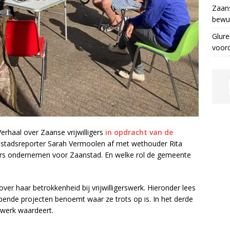
Zaans
bewus
Glure
voor
rhaal over Zaanse vrijwilligers
in opdracht van de
kt stadsreporter Sarah Vermoolen af met wethouder Rita
ligers ondernemen voor Zaanstad. En welke rol de gemeente
over haar betrokkenheid bij vrijwilligerswerk. Hieronder lees
opende projecten benoemt waar ze trots op is. In het derde
rswerk waardeert.