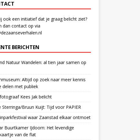
TACT
ij ook een initiatief dat je graag belicht ziet?
 dan contact op via
@dezaanseverhalen.nl
ENTE BERICHTEN
d Natuur Wandelen: al tien jaar samen op
museum: Altijd op zoek naar meer kennis
 delen met publiek
otograaf Kees Jak belicht
 Sterringa/Bruun Kuijt: Tijd voor PAPIER
nparkfestival waar Zaanstad elkaar ontmoet
ar Buurtkamer IJdoorn: Het levendige
ekaartje van de flat