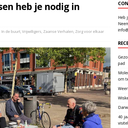
en heb je nodig in
CON
Heb j
Neem
info
In de buurt
,
Vrijwilligers
,
Zaanse Verhalen
,
Zorg voor elkaar
REC
Gezon
pad
Molen
om te
Weerf
Wiske
Darwi
40 ja
visit