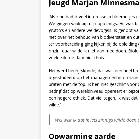
Jeugd Marjan Minnesm
‘Als kind had ik veel interesse in bloemetjes 
We gingen vaak bij mijn opa langs. Hij was b
grutto’s en andere weidevogels. Ik genoot van 
niet over het behoud van biodiversiteit en du
ter voorbereiding ging kijken bij de opleidin
onzin, daar wilde ik niet aan mee doen. Biol
voelde ik me daar niet thuis.
Het werd bedrijfskunde, dat was een heel bred
afgestudeerd op het managementinformatiesy
praten met de top. Ik ben niet geschikt voor d
bedrijf dat op wereldniveau opereert er bij
een hogere ethiek. Dat viel tegen. Ik wist da
wilde.’
Wel wist ik dat ik iets zinnigs wilde doe
Opwarming aarde