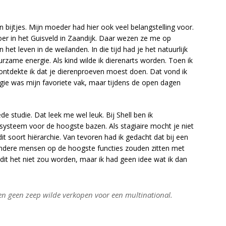
a
en bijtjes. Mijn moeder had hier ook veel belangstelling voor.
oer in het Guisveld in Zaandijk. Daar wezen ze me op
het leven in de weilanden. In die tijd had je het natuurlijk
urzame energie. Als kind wilde ik dierenarts worden. Toen ik
g ontdekte ik dat je dierenproeven moest doen. Dat vond ik
ogie was mijn favoriete vak, maar tijdens de open dagen
e studie. Dat leek me wel leuk. Bij Shell ben ik
steem voor de hoogste bazen. Als stagiaire mocht je niet
it soort hiërarchie. Van tevoren had ik gedacht dat bij een
zondere mensen op de hoogste functies zouden zitten met
t dit het niet zou worden, maar ik had geen idee wat ik dan
n en geen zeep wilde verkopen voor een multinational.