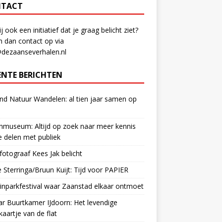
TACT
ij ook een initiatief dat je graag belicht ziet?
 dan contact op via
@dezaanseverhalen.nl
ENTE BERICHTEN
d Natuur Wandelen: al tien jaar samen op
museum: Altijd op zoek naar meer kennis
 delen met publiek
otograaf Kees Jak belicht
 Sterringa/Bruun Kuijt: Tijd voor PAPIER
nparkfestival waar Zaanstad elkaar ontmoet
ar Buurtkamer IJdoorn: Het levendige
ekaartje van de flat