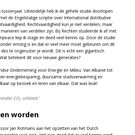
n tussenjaar. Uiteindelijk heb ik de gehele studie doorlopen
met de Engelstalige scriptie over International distributive
htvaardigheid. Rechtvaardigheid kun je niet verdelen, maar
manieren van verdelen zijn. Bij Rechten studeerde ik af met
enpeace liep ik stage en deed veel kennis op. Door de studie
zonder ernstig is en dat er veel meer moet gebeuren om dit
 des te ongeruster je wordt. Dit is echt een gigantisch
Wat betekent dit voor nieuwe generaties?
ndse Onderneming voor Energie en Milieu. Van Albanië tot
 over energiebesparing, duurzame stadsverwarming en
lkaar op bezoek en leren van elkaar. Dat was leuk!
 minder CO
uitstoot.’
2
ten worden
ssor Jan Rotmans aan het opzetten van het Dutch
moveerden veel aio’s. Het was goed dat er veel kennis werd