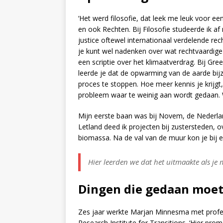
‘Het werd filosofie, dat leek me leuk voor ee
en ook Rechten. Bij Filosofie studeerde ik af 
justice oftewel internationaal verdelende rec
je kunt wel nadenken over wat rechtvaardige 
een scriptie over het klimaatverdrag. Bij Gre
leerde je dat de opwarming van de aarde bij
proces te stoppen. Hoe meer kennis je krijgt,
probleem waar te weinig aan wordt gedaan. 
Mijn eerste baan was bij Novem, de Nederla
Letland deed ik projecten bij zustersteden,
biomassa. Na de val van de muur kon je bij e
Hier leerden we dat het uitmaakte als je
Dingen die gedaan moe
Zes jaar werkte Marjan Minnesma met profe
Research Institute for Transitions. ‘Hier pro