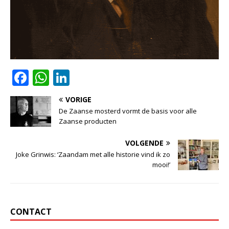
F
W
Li
a
h
n
VORIGE
c
at
k
De Zaanse mosterd vormt de basis voor alle
e
s
e
Zaanse producten
b
A
dI
VOLGENDE
o
p
n
Joke Grinwis: ‘Zaandam met alle historie vind ik zo
mooi!’
o
p
k
CONTACT