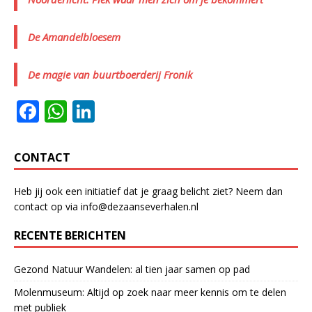
De Amandelbloesem
De magie van buurtboerderij Fronik
F
W
Li
a
h
n
c
at
k
CONTACT
e
s
e
Heb jij ook een initiatief dat je graag belicht ziet? Neem dan
b
A
dI
contact op via info@dezaanseverhalen.nl
o
p
n
RECENTE BERICHTEN
o
p
k
Gezond Natuur Wandelen: al tien jaar samen op pad
Molenmuseum: Altijd op zoek naar meer kennis om te delen
met publiek