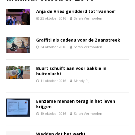
Anja de Vries geridderd tot ‘Ivanhoe’
25 oktober 2016
Sarah Vermoolen
Graffiti als cadeau voor de Zaanstreek
24 oktober 2016
Sarah Vermoolen
Buurt schuift aan voor bakkie in
buitenlucht
11 oktober 2016
Mandy Pijl
Eenzame mensen terug in het leven
krijgen
10 oktober 2016
Sarah Vermoolen
Wedden dat het werkt