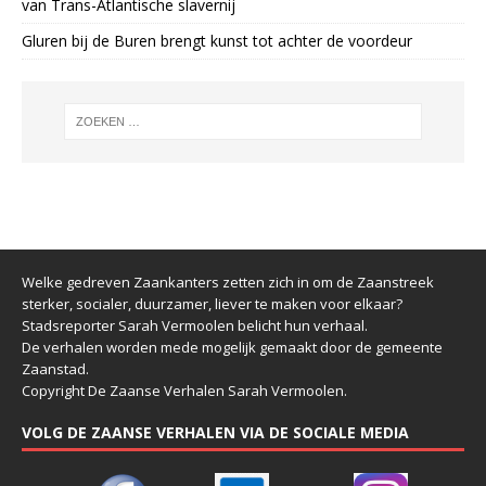
van Trans-Atlantische slavernij
Gluren bij de Buren brengt kunst tot achter de voordeur
Welke gedreven Zaankanters zetten zich in om de Zaanstreek
sterker, socialer, duurzamer, liever te maken voor elkaar?
Stadsreporter Sarah Vermoolen belicht hun verhaal.
De verhalen worden mede mogelijk gemaakt door de gemeente
Zaanstad.
Copyright De Zaanse Verhalen Sarah Vermoolen.
VOLG DE ZAANSE VERHALEN VIA DE SOCIALE MEDIA