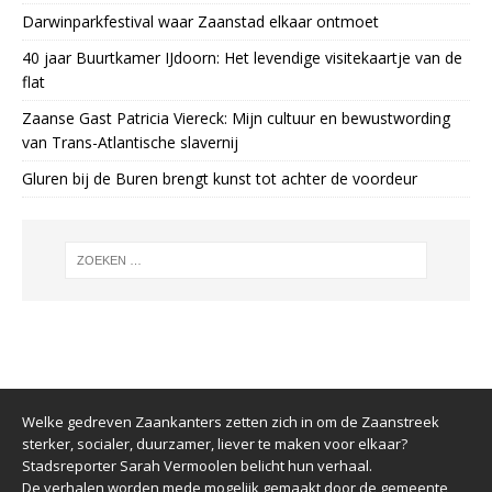
Darwinparkfestival waar Zaanstad elkaar ontmoet
40 jaar Buurtkamer IJdoorn: Het levendige visitekaartje van de
flat
Zaanse Gast Patricia Viereck: Mijn cultuur en bewustwording
van Trans-Atlantische slavernij
Gluren bij de Buren brengt kunst tot achter de voordeur
Welke gedreven Zaankanters zetten zich in om de Zaanstreek
sterker, socialer, duurzamer, liever te maken voor elkaar?
Stadsreporter Sarah Vermoolen belicht hun verhaal.
De verhalen worden mede mogelijk gemaakt door de gemeente