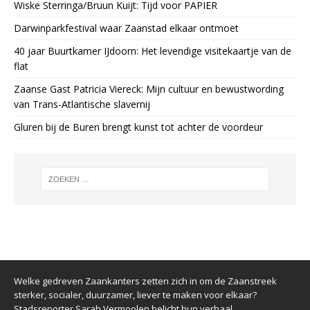
Wiske Sterringa/Bruun Kuijt: Tijd voor PAPIER
Darwinparkfestival waar Zaanstad elkaar ontmoet
40 jaar Buurtkamer IJdoorn: Het levendige visitekaartje van de
flat
Zaanse Gast Patricia Viereck: Mijn cultuur en bewustwording
van Trans-Atlantische slavernij
Gluren bij de Buren brengt kunst tot achter de voordeur
Welke gedreven Zaankanters zetten zich in om de Zaanstreek
sterker, socialer, duurzamer, liever te maken voor elkaar?
Stadsreporter Sarah Vermoolen belicht hun verhaal.