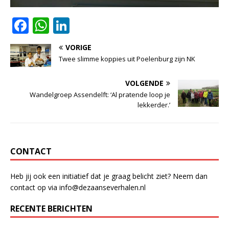
F
W
Li
a
h
n
VORIGE
c
at
k
Twee slimme koppies uit Poelenburg zijn NK
e
s
e
VOLGENDE
b
A
dI
Wandelgroep Assendelft: ‘Al pratende loop je
o
p
n
lekkerder.’
o
p
k
CONTACT
Heb jij ook een initiatief dat je graag belicht ziet? Neem dan
contact op via info@dezaanseverhalen.nl
RECENTE BERICHTEN