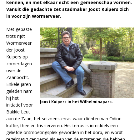
kennen, en met elkaar echt een gemeenschap vormen.
Vanuit die gedachte zet stadmaker Joost Kuipers zich
in voor zijn Wormerveer.
Met gepaste
trots rijdt
Wormerveer
der Joost
Kuipers op
zomerdagen
over de
Zaanbocht.
Enkele jaren
geleden nam
hij het
Joost Kuipers in het Wilhelminapark.
initiatief voor
Bakkie Leut
aan de Zaan, het seizoensterras waar cliënten van Odion
koffie, thee en fris serveren. Het terras is inmiddels een
geliefde ontmoetingsplek geworden in het dorp, en wordt
regelmatig genoemd als een van de initiatieven die hebben