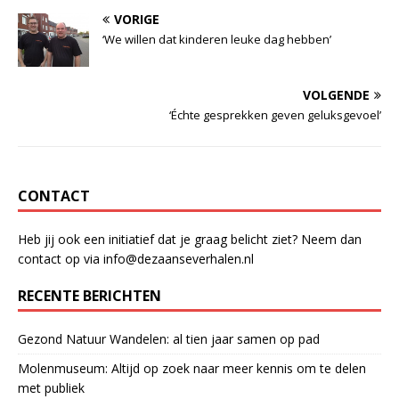
a
h
n
VORIGE
c
at
k
‘We willen dat kinderen leuke dag hebben’
e
s
e
b
A
dI
VOLGENDE
o
p
n
‘Échte gesprekken geven geluksgevoel’
o
p
k
CONTACT
Heb jij ook een initiatief dat je graag belicht ziet? Neem dan
contact op via info@dezaanseverhalen.nl
RECENTE BERICHTEN
Gezond Natuur Wandelen: al tien jaar samen op pad
Molenmuseum: Altijd op zoek naar meer kennis om te delen
met publiek