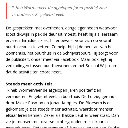
Ik heb Wormerveer de afgelopen jaren positief zien
veranderen. Er gebeurt veel.
De gesprekken met overheden, aangelegenheden waarvoor
Joost dikwijls in pak de deur uit moest, heeft hij als leerzaam
ervaren. Inmiddels kiest hij er bewust voor zich op vooral
buurtniveau in te zetten. Zo helpt hij bij de herstart van het
Zonnehuis, het buurthuis in de Schrijversbuurt. Hij zorgt voor
de publiciteit, onder meer via Facebook. Maar ook legt hij
verbindingen tussen buurtbewoners en het Sociaal Wijkteam
dat de activiteiten coördineert.
Steeds meer activiteit
‘Ik heb Wormerveer de afgelopen jaren positief zien
veranderen. Er gebeurt veel. In buurthuis De Lorzie, gerund
door Mieke Pasman en Johan Knopjes. De Bloesem is er
gekomen; je ziet steeds meer activiteit, waardoor mensen
elkaar leren kennen. Zeker als Bakkie Leut er weer staat. Dan
zie je mensen met diverse achtergronden met elkaar in
gesprek gaan. Fietsers stappen af, bootjes leggen aan. En dat