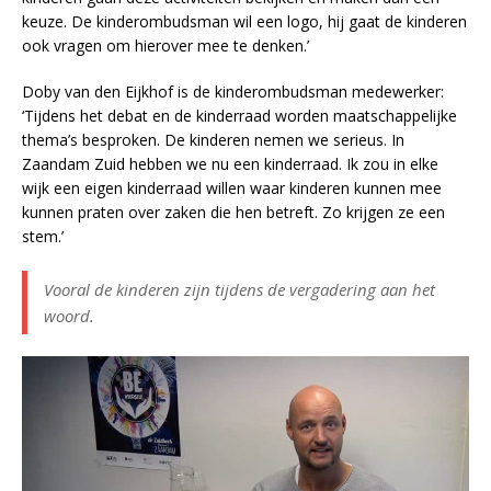
e
keuze. De kinderombudsman wil een logo, hij gaat de kinderen
a
ook vragen om hierover mee te denken.’
c
h
Doby van den Eijkhof is de kinderombudsman medewerker:
t
e
‘Tijdens het debat en de kinderraad worden maatschappelijke
r
thema’s besproken. De kinderen nemen we serieus. In
g
Zaandam Zuid hebben we nu een kinderraad. Ik zou in elke
r
o
wijk een eigen kinderraad willen waar kinderen kunnen mee
n
kunnen praten over zaken die hen betreft. Zo krijgen ze een
d
stem.’
d
e
k
Vooral de kinderen zijn tijdens de vergadering aan het
i
woord.
n
d
e
r
r
a
a
d