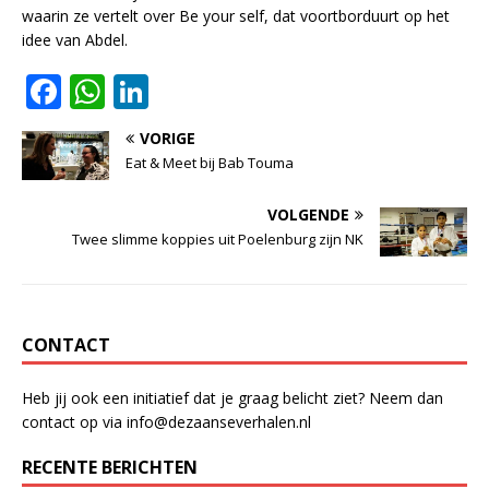
waarin ze vertelt over Be your self, dat voortborduurt op het
idee van Abdel.
F
W
Li
a
h
n
VORIGE
c
at
k
Eat & Meet bij Bab Touma
e
s
e
VOLGENDE
b
A
dI
Twee slimme koppies uit Poelenburg zijn NK
o
p
n
o
p
k
CONTACT
Heb jij ook een initiatief dat je graag belicht ziet? Neem dan
contact op via info@dezaanseverhalen.nl
RECENTE BERICHTEN