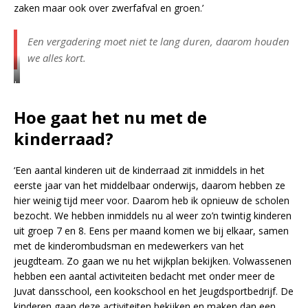
zaken maar ook over zwerfafval en groen.’
Een vergadering moet niet te lang duren, daarom houden
we alles kort.
I
r
e
Hoe gaat het nu met de
n
e
kinderraad?
T
i
m
‘Een aantal kinderen uit de kinderraad zit inmiddels in het
m
eerste jaar van het middelbaar onderwijs, daarom hebben ze
e
hier weinig tijd meer voor. Daarom heb ik opnieuw de scholen
r
m
bezocht. We hebben inmiddels nu al weer zo’n twintig kinderen
a
uit groep 7 en 8. Eens per maand komen we bij elkaar, samen
n
met de kinderombudsman en medewerkers van het
m
e
jeugdteam. Zo gaan we nu het wijkplan bekijken. Volwassenen
t
hebben een aantal activiteiten bedacht met onder meer de
o
Juvat dansschool, een kookschool en het Jeugdsportbedrijf. De
p
kinderen gaan deze activiteiten bekijken en maken dan een
d