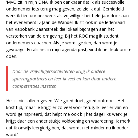
‘MVO zit in mijn DNA. Ik ben dankbaar dat ik als succesvolle
ondernemer iets terug mag geven, zo zie ik dat. Gemiddeld
werk ik tien uur per week als vrijwilliger het hele jaar door aan
het evenement [Z]aan de Wandel. Ik zit ook in de ledenraad
van Rabobank Zaanstreek die lokaal bijdragen aan het
versterken van de omgeving. Bij het ROC mag ik student
ondernemers coachen. Als je wordt gezien, dan word je
gevraagd. En als het in mijn agenda past, vind ik het leuk om te
doen.
Door de vrijwilligersactiviteiten krijg ik andere
sparringpartners en leer ik veel en kan daar andere
competenties inzetten.
Het is niet alleen geven. Wie goed doet, goed ontmoet. Het
kost tijd, maar je krijgt er zo veel voor terug. Ik leer er van en
word geïnspireerd, dat helpt me ook bij het dagelijks werk. Je
krijgt daar een ander stukje voldoening en waardering. Ik merk
dat ik onwijs leergierig ben, dat wordt niet minder nu ik ouder
word.’