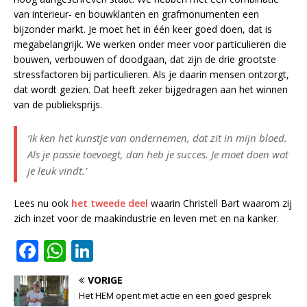
van interieur- en bouwklanten en grafmonumenten een
bijzonder markt. Je moet het in één keer goed doen, dat is
megabelangrijk. We werken onder meer voor particulieren die
bouwen, verbouwen of doodgaan, dat zijn de drie grootste
stressfactoren bij particulieren. Als je daarin mensen ontzorgt,
dat wordt gezien. Dat heeft zeker bijgedragen aan het winnen
van de publieksprijs.
‘Ik ken het kunstje van ondernemen, dat zit in mijn bloed.
Als je passie toevoegt, dan heb je succes. Je moet doen wat
je leuk vindt.’
Lees nu ook
het tweede deel
waarin Christell Bart waarom zij
zich inzet voor de maakindustrie en leven met en na kanker.
F
W
Li
a
h
n
VORIGE
c
at
k
Het HEM opent met actie en een goed gesprek