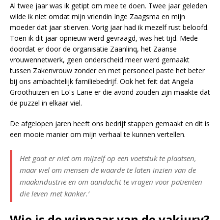
Al twee jaar was ik getipt om mee te doen. Twee jaar geleden
wilde ik niet omdat mijn vriendin Inge Zaagsma en mijn
moeder dat jaar stierven. Vorig jaar had ik mezelf rust beloofd.
Toen ik dit jaar opnieuw werd gevraagd, was het tijd. Mede
doordat er door de organisatie Zaanlinq, het Zaanse
vrouwennetwerk, geen onderscheid meer werd gemaakt
tussen Zakenvrouw zonder en met personeel paste het beter
bij ons ambachtelijk familiebedrijf. Ook het feit dat Angela
Groothuizen en Loïs Lane er die avond zouden zijn maakte dat
de puzzel in elkaar viel.
De afgelopen jaren heeft ons bedrijf stappen gemaakt en dit is
een mooie manier om mijn verhaal te kunnen vertellen.
Het gaat er niet om mijzelf op een voetstuk te plaatsen,
maar wel om mensen de waarde te laten inzien van de
maakindustrie en om aandacht te vragen voor patiënten
die leven met kanker.’
Wie is de winnaar van de vakjury?