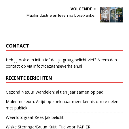
e
s
e
VOLGENDE
b
A
dI
Maakindustrie en leven na borstkanker
o
p
n
o
p
k
CONTACT
Heb jij ook een initiatief dat je graag belicht ziet? Neem dan
contact op via info@dezaanseverhalen.nl
RECENTE BERICHTEN
Gezond Natuur Wandelen: al tien jaar samen op pad
Molenmuseum: Altijd op zoek naar meer kennis om te delen
met publiek
Weerfotograaf Kees Jak belicht
Wiske Sterringa/Bruun Kuijt: Tijd voor PAPIER