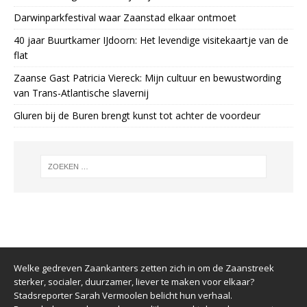
Darwinparkfestival waar Zaanstad elkaar ontmoet
40 jaar Buurtkamer IJdoorn: Het levendige visitekaartje van de
flat
Zaanse Gast Patricia Viereck: Mijn cultuur en bewustwording
van Trans-Atlantische slavernij
Gluren bij de Buren brengt kunst tot achter de voordeur
Welke gedreven Zaankanters zetten zich in om de Zaanstreek
sterker, socialer, duurzamer, liever te maken voor elkaar?
Stadsreporter Sarah Vermoolen belicht hun verhaal.