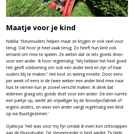
Maatje voor je kind
Nabila: ‘Steunouders helpen maar ze krijgen er ook veel voor
terug. Dat hoor je heel vaak terug. Zo heeft hun kind ook
iemand om mee te spelen. Ze weten dat ze iets goeds doen
voor een ander. Ik hoor regelmatig: “Wij hebben het heel goed.
Het geeft voldoening om ook een ander kind en zijn of haar
ouders blij te maken.” Het kost zo weinig moeite. Door eens
per week of eens in de twee weken een ander kind mee naar
huis te nemen kun je zoveel verschil maken. Ik denk dat
iedereen graag iets goeds doet voor een ander. De een ruimte
een parkje op, werkt als vrijwilliger bij de Broodjesfabriek of
ergens anders, en weer een ander vangt regelmatig een kind
op via Buurtgezinnen.’
Ojahicya: ‘Het was voor mij fijn omdat ik even kon ontsnappen
aan de thuissituatie. De steunmoeder is heel aardig. Zij hielp