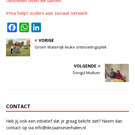
Opvoeden doen we samen
Irma helpt ouders aan sociaal netwerk
F
W
Li
a
h
n
VORIGE
c
at
k
Groen Waterrijk leuke ontmoetingsplek
e
s
e
b
A
dI
VOLGENDE
o
p
n
Songül Mutluer
o
p
k
CONTACT
Heb jij ook een initiatief dat je graag belicht ziet? Neem dan
contact op via info@dezaanseverhalen.nl