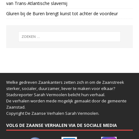
van Trans-Atlantische slavernij
Gluren bij de Buren brengt kunst tot achter de voordeur
Welke gedreven Zaankanters zetten zich in om de Zaanstreek
sterker, socialer, duurzamer, liever te maken voor elkaar?
Stadsreporter Sarah Vermoolen belicht hun verhaal.
De verhalen worden mede mogelijk gemaakt door de gemeente
Zaanstad.
Copyright De Zaanse Verhalen Sarah Vermoolen.
VOLG DE ZAANSE VERHALEN VIA DE SOCIALE MEDIA