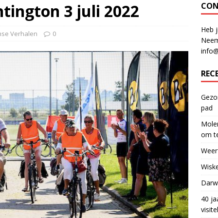
ington 3 juli 2022
CON
Heb j
se Verhalen
0
Neem
info
REC
Gezon
pad
Molen
om te
Weerf
Wiske
Darwi
40 ja
visit