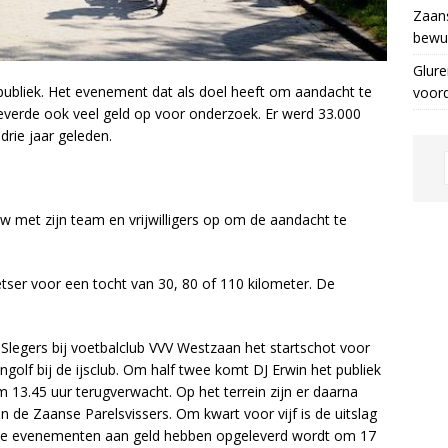
Zaans
bewus
Glure
publiek. Het evenement dat als doel heeft om aandacht te
voor
leverde ook veel geld op voor onderzoek. Er werd 33.000
drie jaar geleden.
uw met zijn team en vrijwilligers op om de aandacht te
etser voor een tocht van 30, 80 of 110 kilometer. De
Slegers bij voetbalclub VVV Westzaan het startschot voor
ngolf bij de ijsclub. Om half twee komt DJ Erwin het publiek
13.45 uur terugverwacht. Op het terrein zijn er daarna
 de Zaanse Parelsvissers. Om kwart voor vijf is de uitslag
deze evenementen aan geld hebben opgeleverd wordt om 17