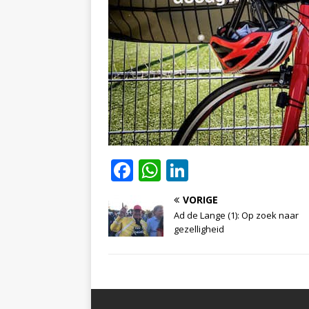
F
W
Li
a
h
n
VORIGE
c
at
k
Ad de Lange (1): Op zoek naar
e
s
e
gezelligheid
b
A
dI
o
p
n
o
p