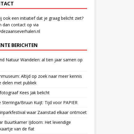
TACT
ij ook een initiatief dat je graag belicht ziet?
 dan contact op via
@dezaanseverhalen.nl
ENTE BERICHTEN
d Natuur Wandelen: al tien jaar samen op
museum: Altijd op zoek naar meer kennis
 delen met publiek
otograaf Kees Jak belicht
 Sterringa/Bruun Kuijt: Tijd voor PAPIER
nparkfestival waar Zaanstad elkaar ontmoet
ar Buurtkamer IJdoorn: Het levendige
ekaartje van de flat