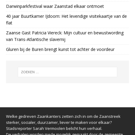
Darwinparkfestival waar Zaanstad elkaar ontmoet
40 jaar Buurtkamer IJdoorn: Het levendige visitekaartje van de
flat
Zaanse Gast Patricia Viereck: Mijn cultuur en bewustwording
van Trans-Atlantische slavernij
Gluren bij de Buren brengt kunst tot achter de voordeur
Welke gedreven Zaankanters zetten zich in om de Zaanstreek
sterker, socialer, duurzamer, liever te maken voor elkaar?
Stadsreporter Sarah Vermoolen belicht hun verhaal.
De verhalen worden mede mogelijk gemaakt door de gemeente