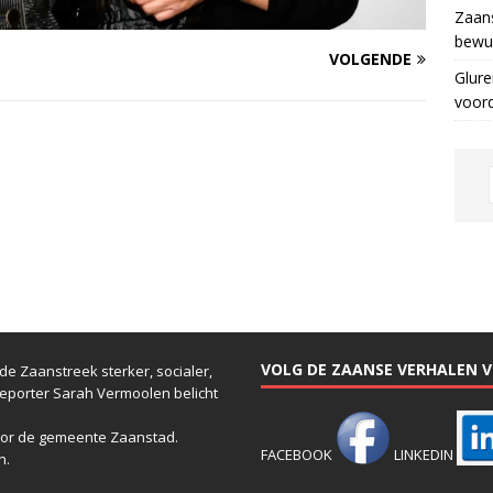
Zaans
bewus
VOLGENDE
Glure
voor
VOLG DE ZAANSE VERHALEN VI
e Zaanstreek sterker, socialer,
reporter Sarah Vermoolen belicht
or de gemeente Zaanstad.
FACEBOOK
LINKEDIN
n.