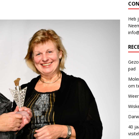
CON
Heb j
Neem
info
REC
Gezon
pad
Molen
om te
Weerf
Wiske
Darwi
40 ja
visit