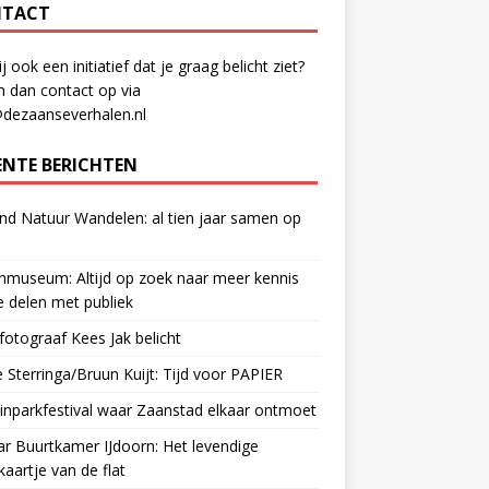
TACT
ij ook een initiatief dat je graag belicht ziet?
 dan contact op via
@dezaanseverhalen.nl
ENTE BERICHTEN
d Natuur Wandelen: al tien jaar samen op
museum: Altijd op zoek naar meer kennis
 delen met publiek
otograaf Kees Jak belicht
 Sterringa/Bruun Kuijt: Tijd voor PAPIER
nparkfestival waar Zaanstad elkaar ontmoet
ar Buurtkamer IJdoorn: Het levendige
ekaartje van de flat