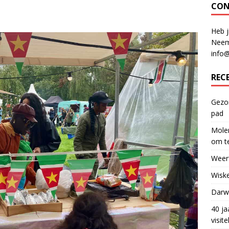
CON
Heb j
Neem
info
REC
Gezon
pad
Molen
om te
Weerf
Wiske
Darwi
40 ja
visit