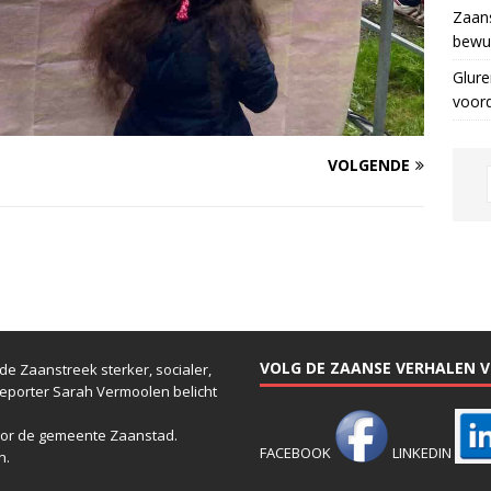
Zaans
bewus
Glure
voor
VOLGENDE
VOLG DE ZAANSE VERHALEN VI
e Zaanstreek sterker, socialer,
reporter Sarah Vermoolen belicht
or de gemeente Zaanstad.
FACEBOOK
LINKEDIN
n.