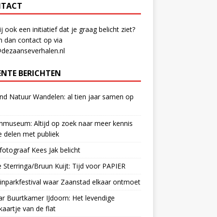
TACT
ij ook een initiatief dat je graag belicht ziet?
 dan contact op via
@dezaanseverhalen.nl
ENTE BERICHTEN
d Natuur Wandelen: al tien jaar samen op
museum: Altijd op zoek naar meer kennis
 delen met publiek
otograaf Kees Jak belicht
 Sterringa/Bruun Kuijt: Tijd voor PAPIER
nparkfestival waar Zaanstad elkaar ontmoet
ar Buurtkamer IJdoorn: Het levendige
ekaartje van de flat