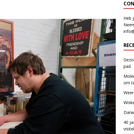
CON
Heb j
Neem
info
REC
Gezon
pad
Molen
om te
Weerf
Wiske
Darwi
40 ja
visit