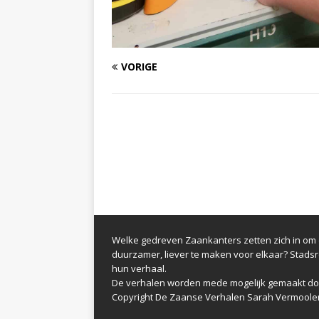
VORIGE
Welke gedreven Zaankanters zetten zich in om d
duurzamer, liever te maken voor elkaar? Stads
hun verhaal.
De verhalen worden mede mogelijk gemaakt do
Copyright De Zaanse Verhalen Sarah Vermoole