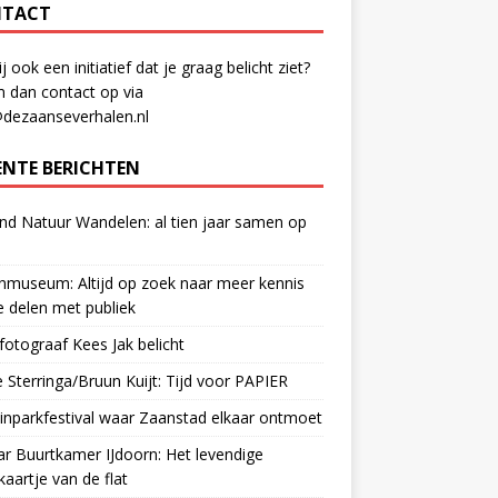
TACT
ij ook een initiatief dat je graag belicht ziet?
 dan contact op via
@dezaanseverhalen.nl
ENTE BERICHTEN
d Natuur Wandelen: al tien jaar samen op
museum: Altijd op zoek naar meer kennis
 delen met publiek
otograaf Kees Jak belicht
 Sterringa/Bruun Kuijt: Tijd voor PAPIER
nparkfestival waar Zaanstad elkaar ontmoet
ar Buurtkamer IJdoorn: Het levendige
ekaartje van de flat