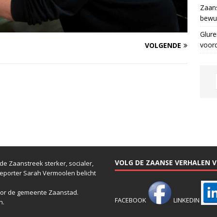
Zaans
bewus
Glure
voor
VOLGENDE
VOLG DE ZAANSE VERHALEN VI
e Zaanstreek sterker, socialer,
reporter Sarah Vermoolen belicht
or de gemeente Zaanstad.
FACEBOOK
LINKEDIN
n.