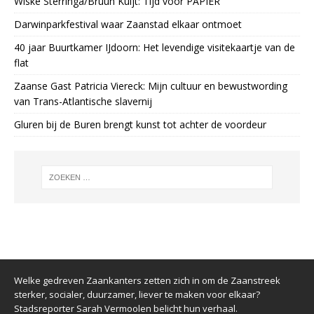
Wiske Sterringa/Bruun Kuijt: Tijd voor PAPIER
Darwinparkfestival waar Zaanstad elkaar ontmoet
40 jaar Buurtkamer IJdoorn: Het levendige visitekaartje van de
flat
Zaanse Gast Patricia Viereck: Mijn cultuur en bewustwording
van Trans-Atlantische slavernij
Gluren bij de Buren brengt kunst tot achter de voordeur
Welke gedreven Zaankanters zetten zich in om de Zaanstreek
sterker, socialer, duurzamer, liever te maken voor elkaar?
Stadsreporter Sarah Vermoolen belicht hun verhaal.