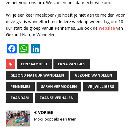
ze het voor ons om. We voelen ons daar echt welkom.
Wil je een keer meelopen? Je hoeft je niet aan te melden voor
deze gratis wandeltochten. Iedere week op woensdag om 10
uur start de groep vanuit Pennemes. Zie ook de
website v
an
Gezond Natuur Wandelen.
F
W
Li
a
h
n
c
at
k
EENZAAMHEID
ERNA VAN GILS
e
s
e
GEZOND NATUUR WANDELEN
GEZOND WANDELEN
b
A
dI
PENNEMES
SARAH VERMOOLEN
VRIJWILLIGERS
o
p
n
ZAANDAM
ZAANSE VERHALEN
o
p
k
VORIGE
Moki loopt als een trein