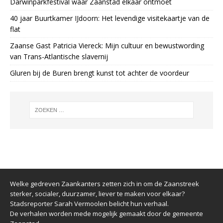
Darwinparkfestival waar Zaanstad elkaar ontmoet
40 jaar Buurtkamer IJdoorn: Het levendige visitekaartje van de
flat
Zaanse Gast Patricia Viereck: Mijn cultuur en bewustwording
van Trans-Atlantische slavernij
Gluren bij de Buren brengt kunst tot achter de voordeur
Welke gedreven Zaankanters zetten zich in om de Zaanstreek
sterker, socialer, duurzamer, liever te maken voor elkaar?
Stadsreporter Sarah Vermoolen belicht hun verhaal.
De verhalen worden mede mogelijk gemaakt door de gemeente