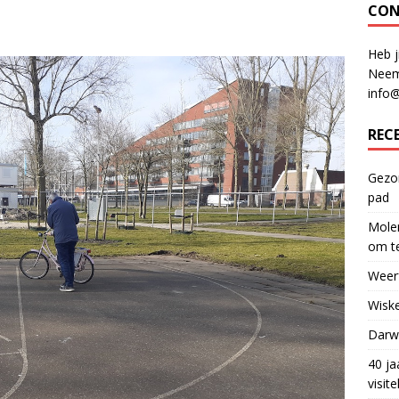
CON
Heb j
Neem
info
REC
Gezon
pad
Molen
om te
Weerf
Wiske
Darwi
40 ja
visit