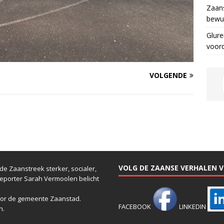
Zaans
bewus
Glure
voor
VOLGENDE
VOLG DE ZAANSE VERHALEN VI
e Zaanstreek sterker, socialer,
reporter Sarah Vermoolen belicht
or de gemeente Zaanstad.
FACEBOOK
LINKEDIN
n.