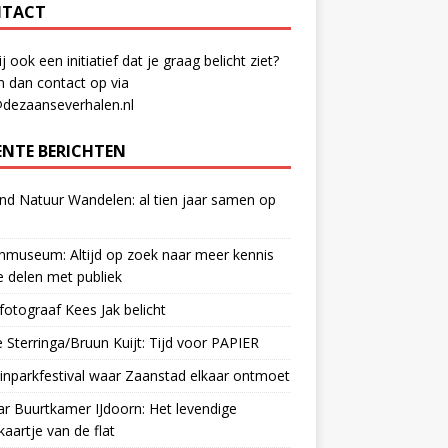
TACT
ij ook een initiatief dat je graag belicht ziet?
 dan contact op via
@dezaanseverhalen.nl
ENTE BERICHTEN
d Natuur Wandelen: al tien jaar samen op
museum: Altijd op zoek naar meer kennis
 delen met publiek
otograaf Kees Jak belicht
 Sterringa/Bruun Kuijt: Tijd voor PAPIER
nparkfestival waar Zaanstad elkaar ontmoet
ar Buurtkamer IJdoorn: Het levendige
ekaartje van de flat