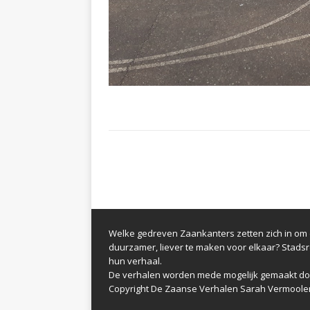
Welke gedreven Zaankanters zetten zich in om d
duurzamer, liever te maken voor elkaar? Stads
hun verhaal.
De verhalen worden mede mogelijk gemaakt do
Copyright De Zaanse Verhalen Sarah Vermoole