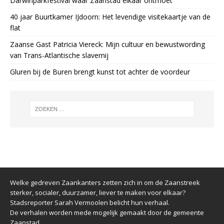
Darwinparkfestival waar Zaanstad elkaar ontmoet
40 jaar Buurtkamer IJdoorn: Het levendige visitekaartje van de
flat
Zaanse Gast Patricia Viereck: Mijn cultuur en bewustwording
van Trans-Atlantische slavernij
Gluren bij de Buren brengt kunst tot achter de voordeur
Welke gedreven Zaankanters zetten zich in om de Zaanstreek
sterker, socialer, duurzamer, liever te maken voor elkaar?
Stadsreporter Sarah Vermoolen belicht hun verhaal.
De verhalen worden mede mogelijk gemaakt door de gemeente
Zaanstad.