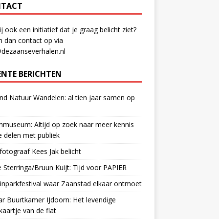
TACT
ij ook een initiatief dat je graag belicht ziet?
 dan contact op via
@dezaanseverhalen.nl
ENTE BERICHTEN
d Natuur Wandelen: al tien jaar samen op
museum: Altijd op zoek naar meer kennis
 delen met publiek
otograaf Kees Jak belicht
 Sterringa/Bruun Kuijt: Tijd voor PAPIER
nparkfestival waar Zaanstad elkaar ontmoet
ar Buurtkamer IJdoorn: Het levendige
ekaartje van de flat