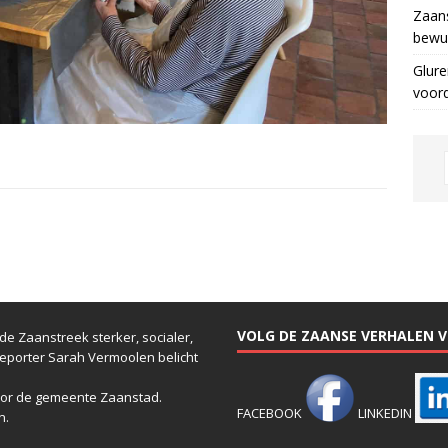
Zaans
bewus
Glure
voor
VOLG DE ZAANSE VERHALEN VI
e Zaanstreek sterker, socialer,
reporter Sarah Vermoolen belicht
or de gemeente Zaanstad.
FACEBOOK
LINKEDIN
n.