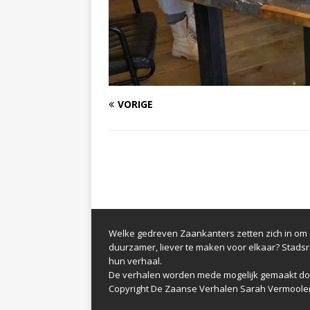
VORIGE
Welke gedreven Zaankanters zetten zich in om d
duurzamer, liever te maken voor elkaar? Stads
hun verhaal.
De verhalen worden mede mogelijk gemaakt do
Copyright De Zaanse Verhalen Sarah Vermoole