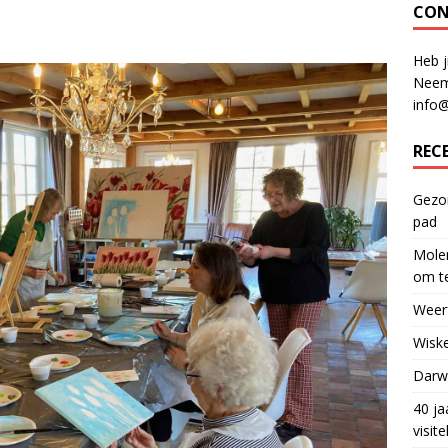
CON
Heb j
Neem
info
REC
Gezon
pad
Molen
om te
Weerf
Wiske
Darwi
40 ja
visit