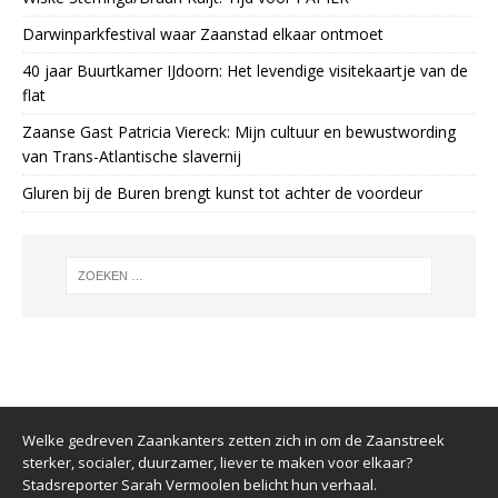
Darwinparkfestival waar Zaanstad elkaar ontmoet
40 jaar Buurtkamer IJdoorn: Het levendige visitekaartje van de
flat
Zaanse Gast Patricia Viereck: Mijn cultuur en bewustwording
van Trans-Atlantische slavernij
Gluren bij de Buren brengt kunst tot achter de voordeur
Welke gedreven Zaankanters zetten zich in om de Zaanstreek
sterker, socialer, duurzamer, liever te maken voor elkaar?
Stadsreporter Sarah Vermoolen belicht hun verhaal.