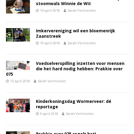
stoomwals Winnie de Wit
14 april 2018
Sarah Vermoolen
Imkervereniging wil een bloemenrijk
Zaanstreek
19 april 2018
Sarah Vermoolen
Voedselverspilling inzetten voor mensen
die het hard nodig hebben: Prakkie over
075
13 april 2018
Sarah Vermoolen
Kinderkoningsdag Wormerveer: dé
reportage
9 april 2018
Sarah Vermoolen
Prakkie over 075 regelt het!