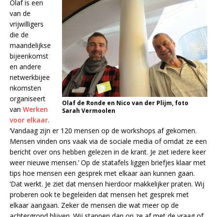
Olaf is een
van de
vrijwilligers
die de
maandelijkse
bijeenkomst
en andere
netwerkbijee
nkomsten
organiseert
Olaf de Ronde en Nico van der Plijm, foto
van
Werken
Sarah Vermoolen
voor elkaar
.
‘Vandaag zijn er 120 mensen op de workshops af gekomen.
Mensen vinden ons vaak via de sociale media of omdat ze een
bericht over ons hebben gelezen in de krant. Je ziet iedere keer
weer nieuwe mensen.’ Op de statafels liggen briefjes klaar met
tips hoe mensen een gesprek met elkaar aan kunnen gaan.
‘Dat werkt. Je ziet dat mensen hierdoor makkelijker praten. Wij
proberen ook te begeleiden dat mensen het gesprek met
elkaar aangaan. Zeker de mensen die wat meer op de
achtergrond blijven. Wij stappen dan op ze af met de vraag of