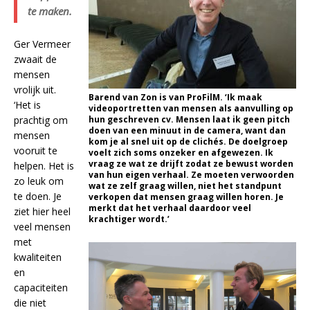
te maken.
Ger Vermeer
zwaait de
mensen
vrolijk uit.
Barend van Zon is van ProFilM. ‘Ik maak
‘Het is
videoportretten van mensen als aanvulling op
prachtig om
hun geschreven cv. Mensen laat ik geen pitch
doen van een minuut in de camera, want dan
mensen
kom je al snel uit op de clichés. De doelgroep
vooruit te
voelt zich soms onzeker en afgewezen. Ik
vraag ze wat ze drijft zodat ze bewust worden
helpen. Het is
van hun eigen verhaal. Ze moeten verwoorden
zo leuk om
wat ze zelf graag willen, niet het standpunt
te doen. Je
verkopen dat mensen graag willen horen. Je
merkt dat het verhaal daardoor veel
ziet hier heel
krachtiger wordt.’
veel mensen
met
kwaliteiten
en
capaciteiten
die niet