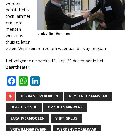
worden
benut. Het is
toch jammer
om deze
mensen
Links Ger Vermeer
werkloos
thuis te laten
zitten. Wij inspireren ze om weer aan de slag te gaan.
Het volgende netwerkcafé is op 20 december in het
Zaantheater.
F
W
Li
a
h
n
c
at
k
DEZAANSEVERHALEN
GEMEENTEZAANSTAD
e
s
e
OLAFDERONDE
OPZOEKNAARWERK
b
A
dI
SARAHVERMOOLEN
VIJFTIGPLUS
o
p
n
VRIJWILLIGERSWERK
WERKENVOORELKAAR