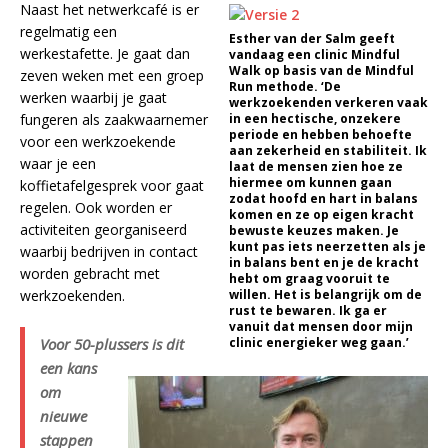
Naast het netwerkcafé is er
regelmatig een
Esther van der Salm geeft
werkestafette. Je gaat dan
vandaag een clinic Mindful
Walk op basis van de Mindful
zeven weken met een groep
Run methode. ‘De
werken waarbij je gaat
werkzoekenden verkeren vaak
fungeren als zaakwaarnemer
in een hectische, onzekere
periode en hebben behoefte
voor een werkzoekende
aan zekerheid en stabiliteit. Ik
waar je een
laat de mensen zien hoe ze
hiermee om kunnen gaan
koffietafelgesprek voor gaat
zodat hoofd en hart in balans
regelen. Ook worden er
komen en ze op eigen kracht
activiteiten georganiseerd
bewuste keuzes maken. Je
kunt pas iets neerzetten als je
waarbij bedrijven in contact
in balans bent en je de kracht
worden gebracht met
hebt om graag vooruit te
werkzoekenden.
willen. Het is belangrijk om de
rust te bewaren. Ik ga er
vanuit dat mensen door mijn
Voor 50-plussers is dit
clinic energieker weg gaan.’
een kans
om
nieuwe
stappen