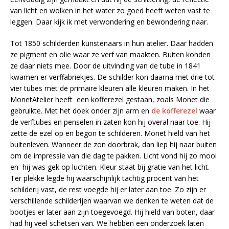
van licht en wolken in het water zo goed heeft weten vast te
leggen. Daar kijk ik met verwondering en bewondering naar.
Tot 1850 schilderden kunstenaars in hun atelier. Daar hadden
ze pigment en olie waar ze verf van maakten. Buiten konden
ze daar niets mee. Door de uitvinding van de tube in 1841
kwamen er verffabriekjes. De schilder kon daarna met drie tot
vier tubes met de primaire kleuren alle kleuren maken. In het
MonetAtelier heeft een kofferezel gestaan, zoals Monet die
gebruikte. Met het doek onder zijn arm en
de kofferezel
waar
de verftubes en penselen in zaten kon hij overal naar toe. Hij
zette de ezel op en begon te schilderen. Monet hield van het
buitenleven. Wanneer de zon doorbrak, dan liep hij naar buiten
om de impressie van die dag te pakken. Licht vond hij zo mooi
en hij was gek op luchten. Kleur staat bij gratie van het licht.
Ter plekke legde hij waarschijnlijk tachtig procent van het
schilderij vast, de rest voegde hij er later aan toe. Zo zijn er
verschillende schilderijen waarvan we denken te weten dat de
bootjes er later aan zijn toegevoegd. Hij hield van boten, daar
had hij veel schetsen van. We hebben een onderzoek laten