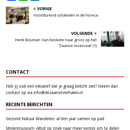
a
h
n
VORIGE
c
at
k
Voortdurend schakelen in de horeca
e
s
e
b
A
dI
VOLGENDE
o
p
n
Henk Bouman: Van beskete naar groos op het
‘Zaanse reservaat’ (1)
o
p
k
CONTACT
Heb jij ook een initiatief dat je graag belicht ziet? Neem dan
contact op via info@dezaanseverhalen.nl
RECENTE BERICHTEN
Gezond Natuur Wandelen: al tien jaar samen op pad
Molenmuseum: Altijd op zoek naar meer kennis om te delen