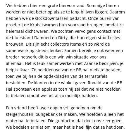
‘We hebben hier een grote biervoorraad. Sommige bieren
worden er niet beter op als ze te lang blijven liggen. Daarom
hebben we de slockdowntassen bedacht. Onze buren van
proeferij de Kruis kwamen hun voorraad brengen, omdat ze
helemaal dicht waren. We zochten vervolgens contact met
de bluesband Damned en Dirty, die hun eigen stoutflesjes
brouwen. Dit zijn echt collectors items en zo werd de
samenwerking steeds leuker. Samen bereik je ook weer een
breder netwerk, dit is een win win situatie voor ons
allemaal. Het is leuk samenwerken met Zaanse bedrijven, je
helpt elkaar. Zo hoefden we van de BB hal niets te betalen,
toen we bij hen de opdekbladen van de terrastafels
bestelden. De klanten in de winkel gaven Ronald van de BB
Hal spontaan een applaus toen hij zei dat we niet hoefden
te betalen omdat we het al zo moeilijk hadden.
Een vriend heeft twee dagen vrij genomen om de
steigerhouten loungebank te maken. We hoefden alleen het
materiaal te betalen. Die gunfactor, dat doet ons zeer goed.
We bedelen er niet om, maar het is heel fijn dat ze het doen.