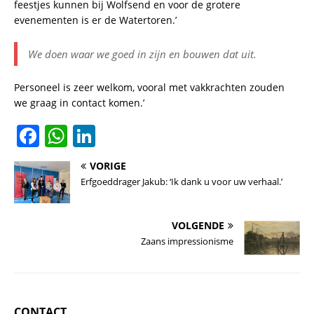
feestjes kunnen bij Wolfsend en voor de grotere
evenementen is er de Watertoren.’
We doen waar we goed in zijn en bouwen dat uit.
Personeel is zeer welkom, vooral met vakkrachten zouden
we graag in contact komen.’
F
W
Li
a
h
n
VORIGE
c
at
k
Erfgoeddrager Jakub: ‘Ik dank u voor uw verhaal.’
e
s
e
b
A
dI
VOLGENDE
o
p
n
Zaans impressionisme
o
p
k
CONTACT