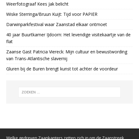
Weerfotograaf Kees Jak belicht
Wiske Sterringa/Bruun Kuijt: Tijd voor PAPIER
Darwinparkfestival waar Zaanstad elkaar ontmoet
40 jaar Buurtkamer IJdoorn: Het levendige visitekaartje van de
flat
Zaanse Gast Patricia Viereck: Mijn cultuur en bewustwording
van Trans-Atlantische slavernij
Gluren bij de Buren brengt kunst tot achter de voordeur
Welke gedreven Zaankanters zetten zich in om de Zaanstreek