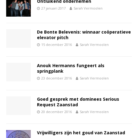
Ontluikend ondernemen
27 januari 2017
Sarah Vermoolen
De Bonte Belevenis: winnaar coöperatieve
elevator pitch
15 december 2016
Sarah Vermoolen
Anouk Hermanns fungeert als
springplank
23 december 2016
Sarah Vermoolen
Goed gesprek met dominees Serious
Request Zaanstad
20 december 2016
Sarah Vermoolen
Vrijwilligers zijn het goud van Zaanstad