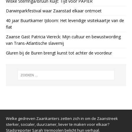
Wiske Sterringa/Bruun Kuijt: Tijd voor PAPIER
Darwinparkfestival waar Zaanstad elkaar ontmoet
40 jaar Buurtkamer IJdoorn: Het levendige visitekaartje van de
flat
Zaanse Gast Patricia Viereck: Mijn cultuur en bewustwording
van Trans-Atlantische slavernij
Gluren bij de Buren brengt kunst tot achter de voordeur
Welke gedreven Zaankanters zetten zich in om de Zaanstreek
sterker, socialer, duurzamer, liever te maken voor elkaar?
Stadsreporter Sarah Vermoolen belicht hun verhaal.