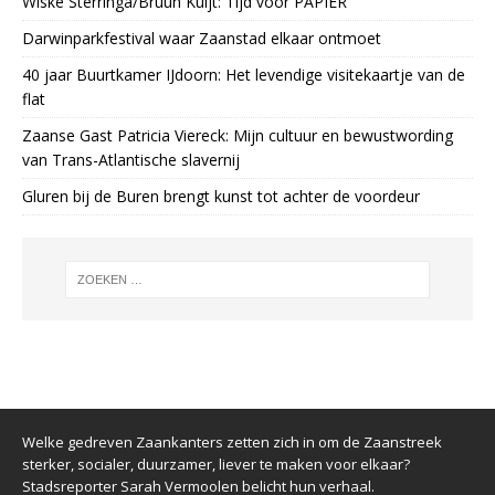
Wiske Sterringa/Bruun Kuijt: Tijd voor PAPIER
Darwinparkfestival waar Zaanstad elkaar ontmoet
40 jaar Buurtkamer IJdoorn: Het levendige visitekaartje van de
flat
Zaanse Gast Patricia Viereck: Mijn cultuur en bewustwording
van Trans-Atlantische slavernij
Gluren bij de Buren brengt kunst tot achter de voordeur
Welke gedreven Zaankanters zetten zich in om de Zaanstreek
sterker, socialer, duurzamer, liever te maken voor elkaar?
Stadsreporter Sarah Vermoolen belicht hun verhaal.