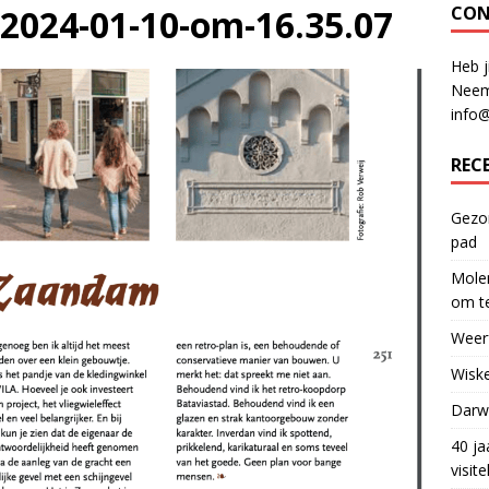
-2024-01-10-om-16.35.07
CON
Heb j
Neem
info
REC
Gezon
pad
Molen
om te
Weerf
Wiske
Darwi
40 ja
visit