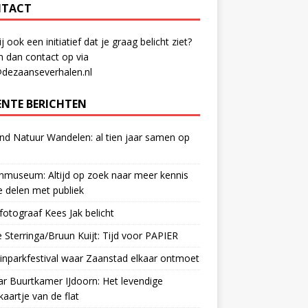
TACT
ij ook een initiatief dat je graag belicht ziet?
 dan contact op via
@dezaanseverhalen.nl
ENTE BERICHTEN
d Natuur Wandelen: al tien jaar samen op
museum: Altijd op zoek naar meer kennis
 delen met publiek
otograaf Kees Jak belicht
 Sterringa/Bruun Kuijt: Tijd voor PAPIER
nparkfestival waar Zaanstad elkaar ontmoet
ar Buurtkamer IJdoorn: Het levendige
ekaartje van de flat