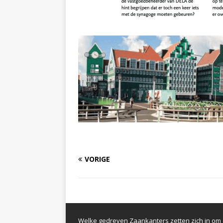
VORIGE
Welke gedreven Zaankanters zetten zich in om d