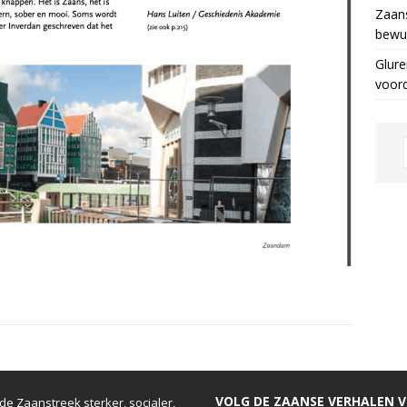
Zaans
bewus
Glure
voor
VOLG DE ZAANSE VERHALEN VI
e Zaanstreek sterker, socialer,