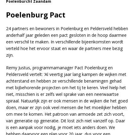
Poelenburcht Zaandam
Poelenburg Pact
24 partners en bewoners in Poelenburg en Peldersveld hebben
anderhalf jaar geleden een pact gesloten in de hoop daarmee
een verschil te maken. In verschillende bijeenkomsten wordt
verteld hoe het ervoor staat en waar de partners mee bezig
zijn.
Remy Justus, programmamanager Pact Poelenburg en
Peldersveld vertelt: ‘Al veertig jaar lang kampen de wijken met
achterstand en hebben ze verschillende benamingen gehad
met bijbehorende projecten om het tij te keren. Veel hielp het
niet, misschien is er zelfs wel sprake van een neerwaartse
spiraal. Natuurlijk zijn er ook mensen in de wijken die het goed
doen, maar er zijn ook veel mensen die het moeilijker hebben
om mee te komen. Het patroon van armoede zet zich voort,
van generatie op generatie. Dit lost zich niet vanzelf op. Daar
is een aanpak voor nodig, je moet iets anders doen. We
hebben daarvoor een plan voor 20 jaar, dus voor een