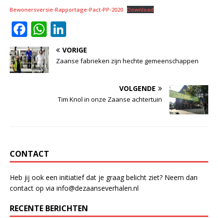
Bewonersversie-Rapportage-Pact-PP-2020
Download
F
W
Li
a
h
n
VORIGE
c
at
k
Zaanse fabrieken zijn hechte gemeenschappen
e
s
e
b
A
dI
VOLGENDE
Tim Knol in onze Zaanse achtertuin
o
p
n
o
p
k
CONTACT
Heb jij ook een initiatief dat je graag belicht ziet? Neem dan
contact op via info@dezaanseverhalen.nl
RECENTE BERICHTEN