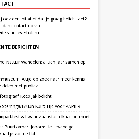
TACT
ij ook een initiatief dat je graag belicht ziet?
 dan contact op via
@dezaanseverhalen.nl
ENTE BERICHTEN
d Natuur Wandelen: al tien jaar samen op
museum: Altijd op zoek naar meer kennis
 delen met publiek
otograaf Kees Jak belicht
 Sterringa/Bruun Kuijt: Tijd voor PAPIER
nparkfestival waar Zaanstad elkaar ontmoet
ar Buurtkamer IJdoorn: Het levendige
ekaartje van de flat