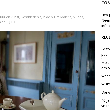
CON
Heb j
tuur en kunst
,
Geschiedenis
,
In de buurt
,
Molens
,
Musea
,
Neem
alen
0
info
REC
Gezon
pad
Molen
om te
Weerf
Wiske
Darwi
40 ja
visit