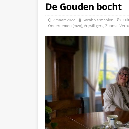
De Gouden bocht
7 maart 2022
Sarah Vermoolen
Cul
Ondernemen (mvo)
,
Vrijwilligers
,
Zaanse Verh