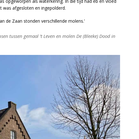
s opgeworpen als waterkering. In die tijd had eb en vloed
t was afgesloten en ingepolderd.
Aan de Zaan stonden verschillende molens.’
nsen tussen gemaal ’t Leven en molen De (Bleeke) Dood in