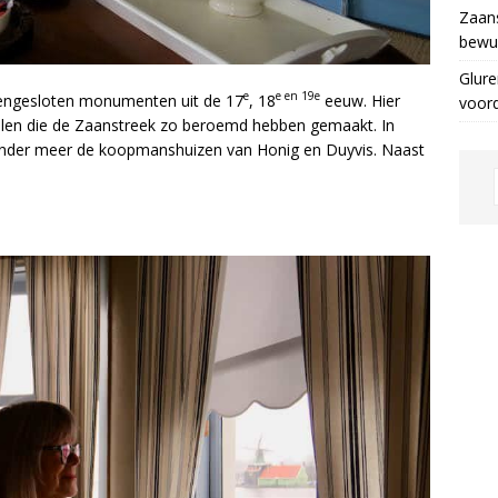
Zaans
bewus
Glure
e
e en 19e
eengesloten monumenten uit de 17
, 18
eeuw. Hier
voor
ëlen die de Zaanstreek zo beroemd hebben gemaakt. In
nder meer de koopmanshuizen van Honig en Duyvis. Naast