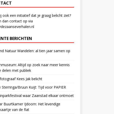
TACT
ij ook een initiatief dat je graag belicht ziet?
 dan contact op via
@dezaanseverhalen.nl
ENTE BERICHTEN
d Natuur Wandelen: al tien jaar samen op
museum: Altijd op zoek naar meer kennis
 delen met publiek
otograaf Kees Jak belicht
 Sterringa/Bruun Kuijt: Tijd voor PAPIER
nparkfestival waar Zaanstad elkaar ontmoet
ar Buurtkamer IJdoorn: Het levendige
ekaartje van de flat