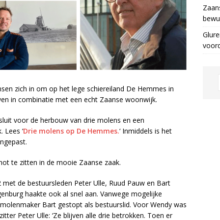
Zaans
bewus
Glure
voor
ensen zich in om op het lege schiereiland De Hemmes in
en in combinatie met een echt Zaanse woonwijk.
luit voor de herbouw van drie molens en een
. Lees ‘
Drie molens op De Hemmes.
‘ Inmiddels is het
angepast.
chot te zitten in de mooie Zaanse zaak.
2 met de bestuursleden Peter Ulle, Ruud Pauw en Bart
enburg haakte ook al snel aan. Vanwege mogelijke
n molenmaker Bart gestopt als bestuurslid. Voor Wendy was
tter Peter Ulle: ‘Ze blijven alle drie betrokken. Toen er