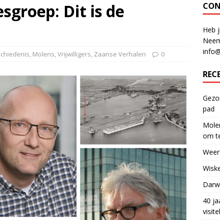
roep: Dit is de
CON
Heb j
Neem
info
chiedenis
,
Molens
,
Vrijwilligers
,
Zaanse Verhalen
0
REC
Gezon
pad
Molen
om te
Weerf
Wiske
Darwi
40 ja
visit