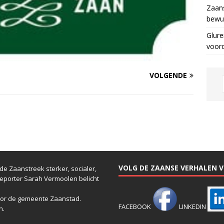
Zaans
bewus
Glure
voor
VOLGENDE
VOLG DE ZAANSE VERHALEN VI
e Zaanstreek sterker, socialer,
reporter Sarah Vermoolen belicht
or de gemeente Zaanstad.
FACEBOOK
LINKEDIN
n.