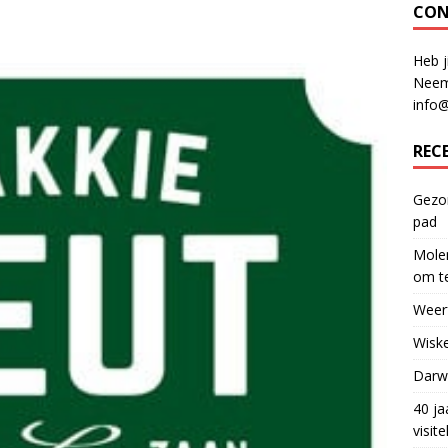
CON
Heb j
Neem
info
REC
Gezon
pad
Molen
om te
Weerf
Wiske
Darwi
40 ja
visit