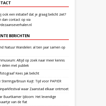
TACT
ij ook een initiatief dat je graag belicht ziet?
 dan contact op via
@dezaanseverhalen.nl
ENTE BERICHTEN
d Natuur Wandelen: al tien jaar samen op
museum: Altijd op zoek naar meer kennis
 delen met publiek
otograaf Kees Jak belicht
 Sterringa/Bruun Kuijt: Tijd voor PAPIER
nparkfestival waar Zaanstad elkaar ontmoet
ar Buurtkamer IJdoorn: Het levendige
ekaartje van de flat