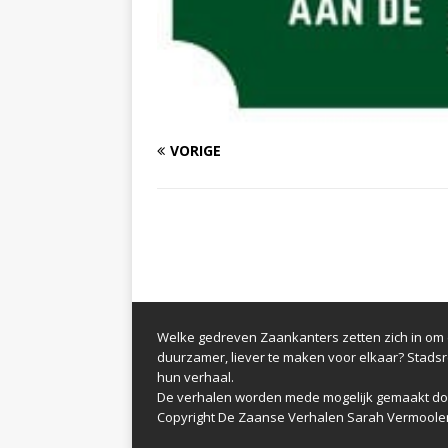
VORIGE
Welke gedreven Zaankanters zetten zich in om d
duurzamer, liever te maken voor elkaar? Stads
hun verhaal.
De verhalen worden mede mogelijk gemaakt do
Copyright De Zaanse Verhalen Sarah Vermoole