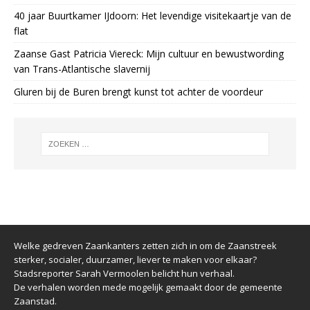
40 jaar Buurtkamer IJdoorn: Het levendige visitekaartje van de
flat
Zaanse Gast Patricia Viereck: Mijn cultuur en bewustwording
van Trans-Atlantische slavernij
Gluren bij de Buren brengt kunst tot achter de voordeur
Welke gedreven Zaankanters zetten zich in om de Zaanstreek
sterker, socialer, duurzamer, liever te maken voor elkaar?
Stadsreporter Sarah Vermoolen belicht hun verhaal.
De verhalen worden mede mogelijk gemaakt door de gemeente
Zaanstad.