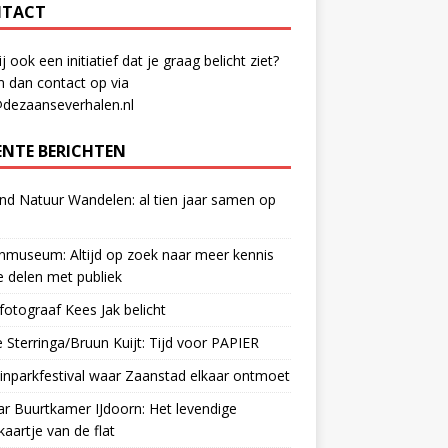
TACT
ij ook een initiatief dat je graag belicht ziet?
 dan contact op via
@dezaanseverhalen.nl
ENTE BERICHTEN
d Natuur Wandelen: al tien jaar samen op
museum: Altijd op zoek naar meer kennis
 delen met publiek
otograaf Kees Jak belicht
 Sterringa/Bruun Kuijt: Tijd voor PAPIER
nparkfestival waar Zaanstad elkaar ontmoet
ar Buurtkamer IJdoorn: Het levendige
ekaartje van de flat