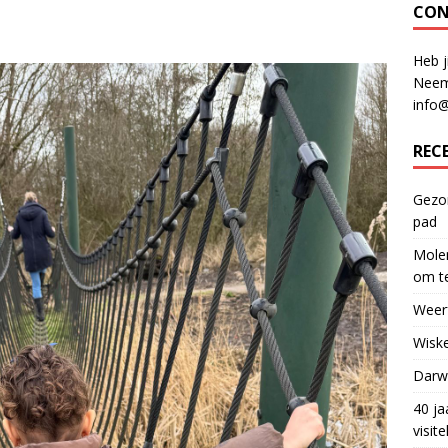
CON
Heb j
Neem
info
REC
Gezon
pad
Molen
om te
Weerf
Wiske
Darwi
40 ja
visit