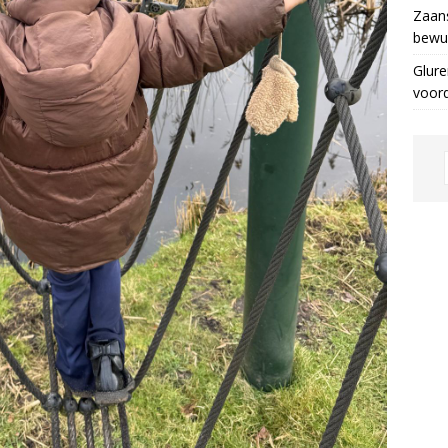
Zaans
bewus
Glure
voor