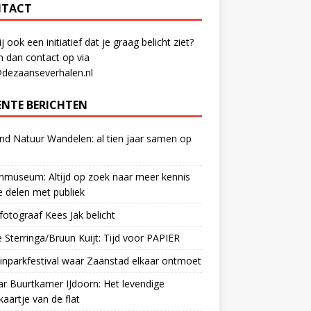
TACT
ij ook een initiatief dat je graag belicht ziet?
 dan contact op via
@dezaanseverhalen.nl
ENTE BERICHTEN
d Natuur Wandelen: al tien jaar samen op
museum: Altijd op zoek naar meer kennis
 delen met publiek
otograaf Kees Jak belicht
 Sterringa/Bruun Kuijt: Tijd voor PAPIER
nparkfestival waar Zaanstad elkaar ontmoet
ar Buurtkamer IJdoorn: Het levendige
ekaartje van de flat