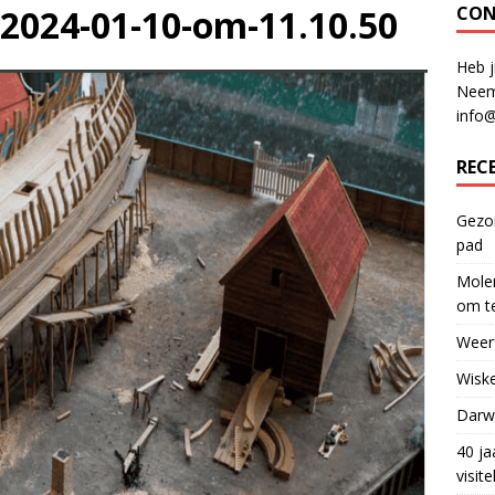
-2024-01-10-om-11.10.50
CON
Heb j
Neem
info
REC
Gezon
pad
Molen
om te
Weerf
Wiske
Darwi
40 ja
visit