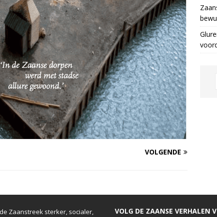
Zaans
bewus
Glure
voor
VOLGENDE
VOLG DE ZAANSE VERHALEN VI
e Zaanstreek sterker, socialer,