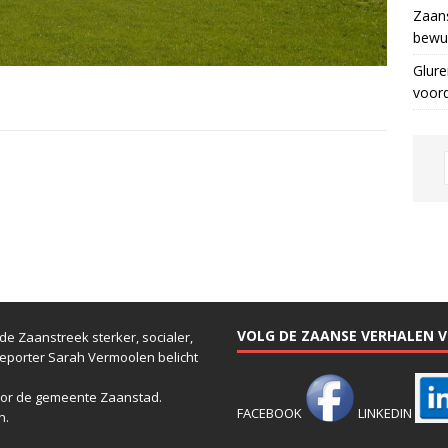
Zaans
bewus
Glure
voor
VOLG DE ZAANSE VERHALEN VI
e Zaanstreek sterker, socialer,
reporter Sarah Vermoolen belicht
or de gemeente Zaanstad.
FACEBOOK
LINKEDIN
n.