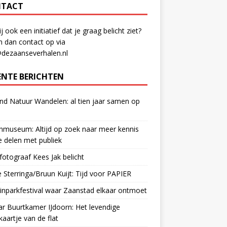
TACT
ij ook een initiatief dat je graag belicht ziet?
 dan contact op via
@dezaanseverhalen.nl
ENTE BERICHTEN
d Natuur Wandelen: al tien jaar samen op
museum: Altijd op zoek naar meer kennis
 delen met publiek
otograaf Kees Jak belicht
 Sterringa/Bruun Kuijt: Tijd voor PAPIER
nparkfestival waar Zaanstad elkaar ontmoet
ar Buurtkamer IJdoorn: Het levendige
ekaartje van de flat