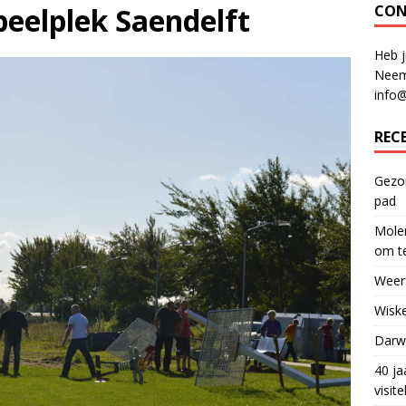
eelplek Saendelft
CON
Heb j
Neem
info
REC
Gezon
pad
Molen
om te
Weerf
Wiske
Darwi
40 ja
visit