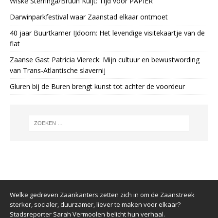
Wiske Sterringa/Bruun Kuijt: Tijd voor PAPIER
Darwinparkfestival waar Zaanstad elkaar ontmoet
40 jaar Buurtkamer IJdoorn: Het levendige visitekaartje van de
flat
Zaanse Gast Patricia Viereck: Mijn cultuur en bewustwording
van Trans-Atlantische slavernij
Gluren bij de Buren brengt kunst tot achter de voordeur
Welke gedreven Zaankanters zetten zich in om de Zaanstreek
sterker, socialer, duurzamer, liever te maken voor elkaar?
Stadsreporter Sarah Vermoolen belicht hun verhaal.