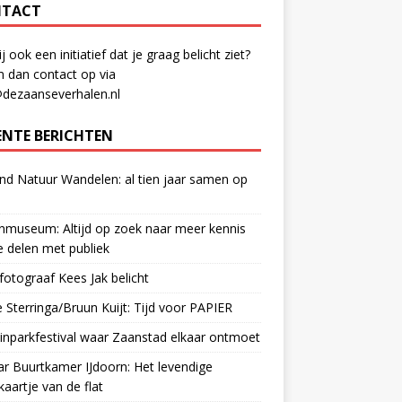
TACT
ij ook een initiatief dat je graag belicht ziet?
 dan contact op via
@dezaanseverhalen.nl
ENTE BERICHTEN
d Natuur Wandelen: al tien jaar samen op
museum: Altijd op zoek naar meer kennis
 delen met publiek
otograaf Kees Jak belicht
 Sterringa/Bruun Kuijt: Tijd voor PAPIER
nparkfestival waar Zaanstad elkaar ontmoet
ar Buurtkamer IJdoorn: Het levendige
ekaartje van de flat