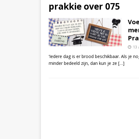
prakkie over 075
Voe
men
Pra
13 
‘Iedere dag is er brood beschikbaar. Als je
minder bedeeld zijn, dan kun je ze
[…]