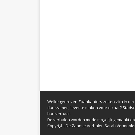
Welke gedreven Zaankanters zetten zich in om d
duurzamer, liever te maken voor elkaar? Stads
hun verhaal.
De verhalen worden mede mogelijk gemaakt do
Copyright De Zaanse Verhalen Sarah Vermoole