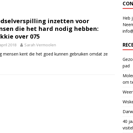
CON
Heb j
dselverspilling inzetten voor
Neem
sen die het hard nodig hebben:
info
kkie over 075
REC
april 2018
Sarah Vermoolen
 nog mensen kent die het goed kunnen gebruiken omdat ze
Gezon
pad
Molen
om te
Weerf
Wiske
Darwi
40 ja
visit