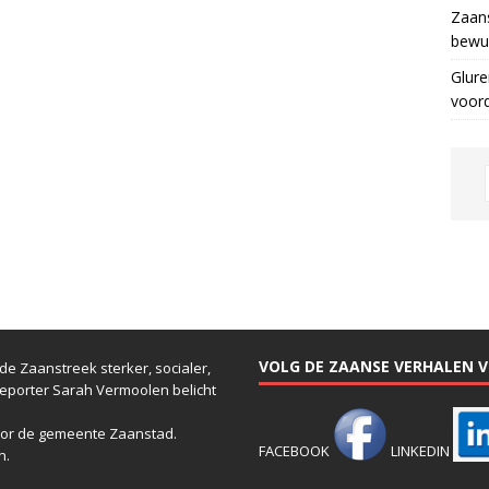
Zaans
bewus
Glure
voor
VOLG DE ZAANSE VERHALEN VI
e Zaanstreek sterker, socialer,
reporter Sarah Vermoolen belicht
or de gemeente Zaanstad.
FACEBOOK
LINKEDIN
n.