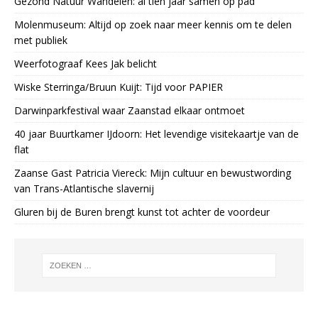
Gezond Natuur Wandelen: al tien jaar samen op pad
Molenmuseum: Altijd op zoek naar meer kennis om te delen
met publiek
Weerfotograaf Kees Jak belicht
Wiske Sterringa/Bruun Kuijt: Tijd voor PAPIER
Darwinparkfestival waar Zaanstad elkaar ontmoet
40 jaar Buurtkamer IJdoorn: Het levendige visitekaartje van de
flat
Zaanse Gast Patricia Viereck: Mijn cultuur en bewustwording
van Trans-Atlantische slavernij
Gluren bij de Buren brengt kunst tot achter de voordeur