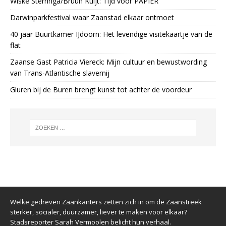
Wiske Sterringa/Bruun Kuijt: Tijd voor PAPIER
Darwinparkfestival waar Zaanstad elkaar ontmoet
40 jaar Buurtkamer IJdoorn: Het levendige visitekaartje van de
flat
Zaanse Gast Patricia Viereck: Mijn cultuur en bewustwording
van Trans-Atlantische slavernij
Gluren bij de Buren brengt kunst tot achter de voordeur
Welke gedreven Zaankanters zetten zich in om de Zaanstreek
sterker, socialer, duurzamer, liever te maken voor elkaar?
Stadsreporter Sarah Vermoolen belicht hun verhaal.