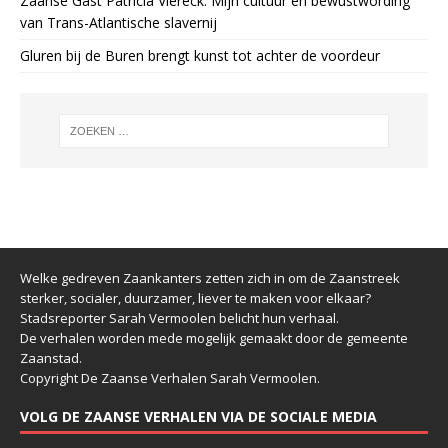
Zaanse Gast Patricia Viereck: Mijn cultuur en bewustwording
van Trans-Atlantische slavernij
Gluren bij de Buren brengt kunst tot achter de voordeur
Welke gedreven Zaankanters zetten zich in om de Zaanstreek
sterker, socialer, duurzamer, liever te maken voor elkaar?
Stadsreporter Sarah Vermoolen belicht hun verhaal.
De verhalen worden mede mogelijk gemaakt door de gemeente
Zaanstad.
Copyright De Zaanse Verhalen Sarah Vermoolen.
VOLG DE ZAANSE VERHALEN VIA DE SOCIALE MEDIA