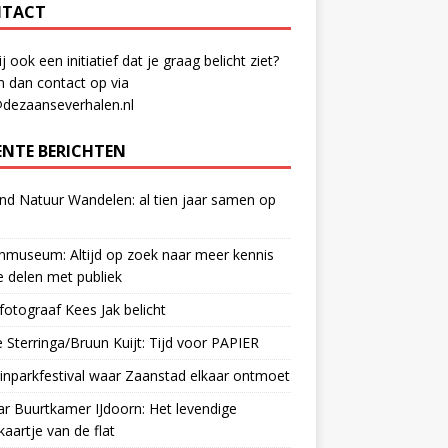
TACT
ij ook een initiatief dat je graag belicht ziet?
 dan contact op via
@dezaanseverhalen.nl
ENTE BERICHTEN
d Natuur Wandelen: al tien jaar samen op
museum: Altijd op zoek naar meer kennis
 delen met publiek
otograaf Kees Jak belicht
 Sterringa/Bruun Kuijt: Tijd voor PAPIER
nparkfestival waar Zaanstad elkaar ontmoet
ar Buurtkamer IJdoorn: Het levendige
ekaartje van de flat