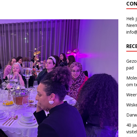
CON
Heb j
Neem
info
REC
Gezon
pad
Molen
om te
Weerf
Wiske
Darwi
40 ja
visit