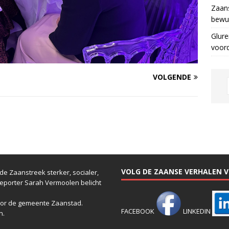
Zaans
bewus
Glure
voor
VOLGENDE
VOLG DE ZAANSE VERHALEN VI
e Zaanstreek sterker, socialer,
reporter Sarah Vermoolen belicht
or de gemeente Zaanstad.
FACEBOOK
LINKEDIN
n.