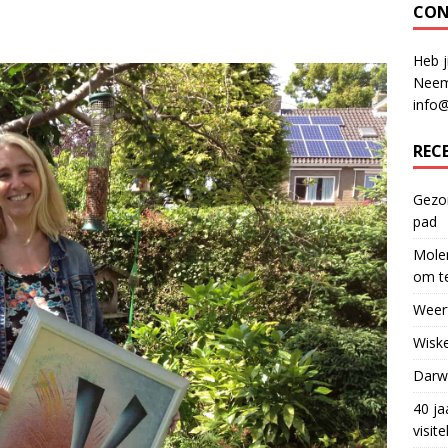
CON
Heb j
Neem
info
REC
Gezon
pad
Molen
om te
Weerf
Wiske
Darwi
40 ja
visit