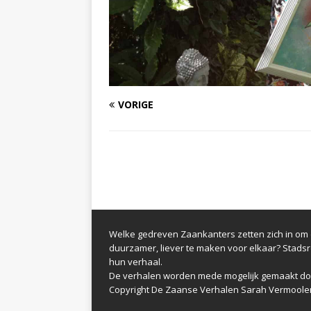
VORIGE
Welke gedreven Zaankanters zetten zich in om d
duurzamer, liever te maken voor elkaar? Stads
hun verhaal.
De verhalen worden mede mogelijk gemaakt do
Copyright De Zaanse Verhalen Sarah Vermoole