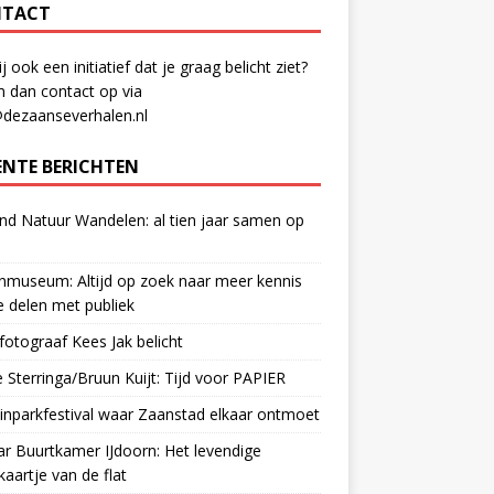
TACT
ij ook een initiatief dat je graag belicht ziet?
 dan contact op via
@dezaanseverhalen.nl
ENTE BERICHTEN
d Natuur Wandelen: al tien jaar samen op
museum: Altijd op zoek naar meer kennis
 delen met publiek
otograaf Kees Jak belicht
 Sterringa/Bruun Kuijt: Tijd voor PAPIER
nparkfestival waar Zaanstad elkaar ontmoet
ar Buurtkamer IJdoorn: Het levendige
ekaartje van de flat