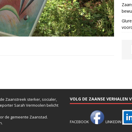
Zaans
bewus
Glure
voor
VOLG DE ZAANSE VERHALEN VI
e Zaanstreek sterker, socialer,
reporter Sarah Vermoolen belicht
or de gemeente Zaanstad.
FACEBOOK
LINKEDIN
n.